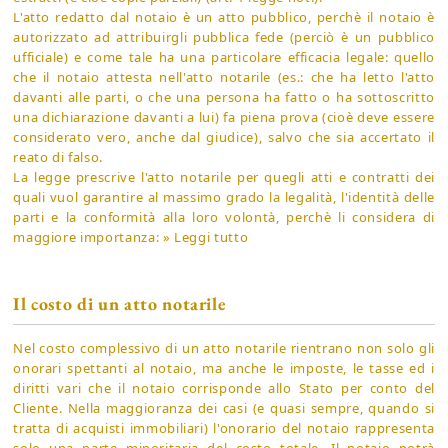
L'atto redatto dal notaio è un atto pubblico, perchè il notaio è
autorizzato ad attribuirgli pubblica fede (perciò è un pubblico
ufficiale) e come tale ha una particolare efficacia legale: quello
che il notaio attesta nell'atto notarile (es.: che ha letto l'atto
davanti alle parti, o che una persona ha fatto o ha sottoscritto
una dichiarazione davanti a lui) fa piena prova (cioè deve essere
considerato vero, anche dal giudice), salvo che sia accertato il
reato di falso.
La legge prescrive l'atto notarile per quegli atti e contratti dei
quali vuol garantire al massimo grado la legalità, l'identità delle
parti e la conformità alla loro volontà, perchè li considera di
maggiore importanza:
» Leggi tutto
Il costo di un atto notarile
Nel costo complessivo di un atto notarile rientrano non solo gli
onorari spettanti al notaio, ma anche le imposte, le tasse ed i
diritti vari che il notaio corrisponde allo Stato per conto del
Cliente. Nella maggioranza dei casi (e quasi sempre, quando si
tratta di acquisti immobiliari) l'onorario del notaio rappresenta
solo una parte minoritaria del costo totale. Il notaio potrà