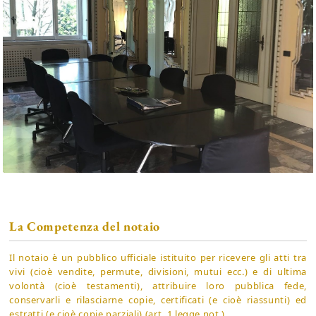
La Competenza del notaio
Il notaio è un pubblico ufficiale istituito per ricevere gli atti tra
vivi (cioè vendite, permute, divisioni, mutui ecc.) e di ultima
volontà (cioè testamenti), attribuire loro pubblica fede,
conservarli e rilasciarne copie, certificati (e cioè riassunti) ed
estratti (e cioè copie parziali) (art. 1 legge not.).